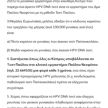
2015) το μοναδικό εργαστήριο στην ελεύθερη Κύπρο που
παρέχει ένα άριστο HPV DNA test είναι το εργαστήριο του Δρα
Παύλου Νεοφύτου με τη μέθοδο Τεστ Παύλου.
3.Mεγάλες Ευρωπαïκές μελέτες έδειξαν ότι ο κίνδυνος καρκίνου
του τραχήλου της μήτρας (ανά 100,000 γυναίκες ανά έτος)
είναι:
α) Πέντε καρκίνοι σε γυναίκες που έκαναν τεστ Παπανικολάου.
β) Μηδέν καρκίνοι σε γυναίκες που έκαναν HPV DNA τεστ.
4.
Συστήνεται όπως όλες οι Κύπριες υποβάλλονται σε
Tεστ Παύλου στο κλινικό εργαστήριο Παύλου Νεοφύτου
(τηλ. 22 664105) μια φορά κάθε 5 χρόνια
, ενώ όσες είχαν
ιστορικό προηγούμενης HPV μόλυνσης (π.χ. κονδυλώματα,
παθολογικό τεστ Παπανικολάου) πρέπει να ελέγχονται
συχνότερα.
5. Χώρες όπου εφαρμόζεται το HPV DNA test σαν έλεγχος
ρουτίνας του γενικού γυναικείου πληθυσμού αναφέρονται στην
ομιλία που έδωσε ο Prof. Jack Cuzick στο 30ο Διεθνές Συνέδριο