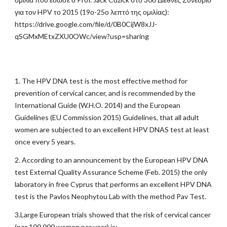
για τον HPV το 2015 (19ο-25ο λεπτό της ομιλίας):
https://drive.google.com/file/d/0B0CijW8xJJ-
qSGMxMEtxZXU0OWc/view?usp=sharing
1. The HPV DNA test is the most effective method for
prevention of cervical cancer, and is recommended by the
International Guide (W.H.O. 2014) and the European
Guidelines (EU Commission 2015) Guidelines, that all adult
women are subjected to an excellent HPV DNAS test at least
once every 5 years.
2. According to an announcement by the European HPV DNA
test External Quality Assurance Scheme (Feb. 2015) the only
laboratory in free Cyprus that performs an excellent HPV DNA
test is the Pavlos Neophytou Lab with the method Pav Test.
3.Large European trials showed that the risk of cervical cancer
(per 100,000 women per year) is: